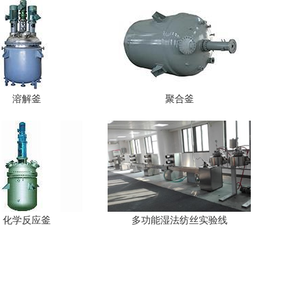
溶解釜
聚合釜
化学反应釜
多功能湿法纺丝实验线