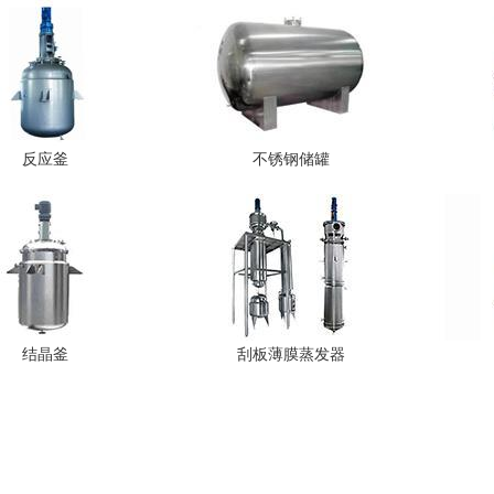
反应釜
不锈钢储罐
结晶釜
刮板薄膜蒸发器