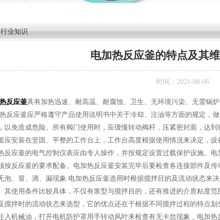
>
行业知识
电加热反应釜的特点及其维
时间：2021-08-06
热反应釜
具有加热迅速、耐高温、耐腐蚀、卫生、无环境污染、无需锅
应釜应严格遵守产品使用说明书中关于冷却、注油等方面的规定，做好
，以免造成危险。所有阀门使用时，应缓慢转动阀杆，压紧密封面，达到
釜应安装在坚固、平整的工作台上，工作台高度根据使用情况来决定，设
热反应釜的电气控制仪表应由专人操作，并按规定设置过载保护设施。电
须按反应釜的要求配备。电加热反应釜安装完毕后要检查各连接部件及传
无泡、冒、滴、漏现象.电加热反应釜选用时根据搅拌目的及流动状态来
。其使用条件比较具体，不仅有浆型与搅拌目的，还有推进的介质粘度范
及搅拌时的流动状态来选型，它的优点还在于根据不同搅拌过程的特点划
注入机械油，打开电机防护罩用手转动风叶来检查有无卡怠现象，电加热