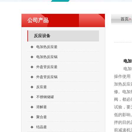
首页
公司产品
反应设备
电加热反应釜
电加热反应锅
电加
外盘管反应釜
电加热反
操作使用
外盘管反应锅
加热反应
反应釜
修。电加
不锈钢储罐
阀，都必
溶解釜
试验，要
低的影响
聚合釜
拌的目的
结晶釜
前减速机