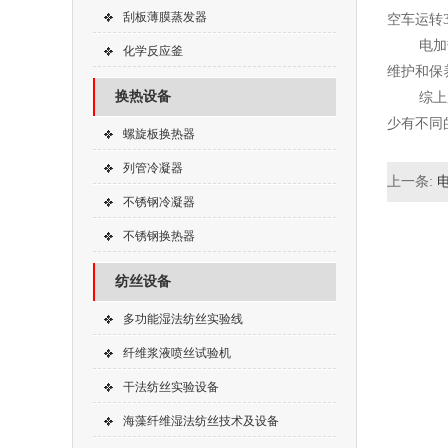
刮板薄膜蒸发器
空车运转
电加热反
化学反应釜
维护和保
换热设备
综上所述
少有不同
螺旋板换热器
列管冷凝器
上一条:
不锈钢冷凝器
不锈钢换热器
纺丝设备
多功能湿法纺丝实验线
纤维浆液喷丝试验机
干法纺丝实验设备
海藻纤维湿法纺丝技术及设备