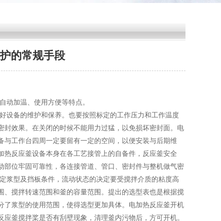
护的常规手段
炉自动加温、使用方便等特点。
设备的维护和保养。也要按照标定的工作压力和工作温度
密封效果。在关闭的时候不能用力过猛，以免损坏密封面。电
备与工作台四周一定要留有一定的空间，以便安装与后期维
加热反应釜设备本身在各工艺接管上的自备件，反应釜安全
动部位牢固可靠性，各连接管道、管口、密封件与整机做气密
决定浆型及挡板条件，流动状态的决定要受搅拌介质的粘度高
围、搅拌转速范围和釜的容量范围。提出的选型表也是根据搅
分了浆型的使用范围，使得选型更加具体。电加热反应釜开机
反应釜搅拌桨是否有刮壁现象，清理釜内污物后，方可开机。